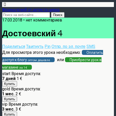
Французский от артиста цирка
17.03.2018 •
нет комментариев
Достоевский 4
Поделиться
Твитнуть
Pin
Отпр. по эл. почте
SMS
Для просмотра этого урока необходимо:
Оплатить
или
доступ к блогу
Приобрести урок в
оптом дешевле
магазине
за 1€
start
Время доступа:
7 дней
1 €
gold
Время доступа:
1 мес.
2 €
vip
Время доступа:
3 мес.
3 €