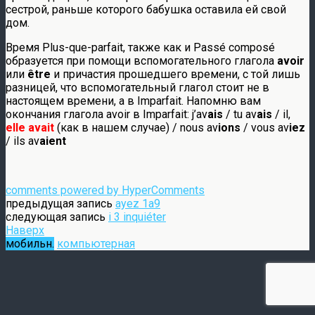
сестрой, раньше которого бабушка оставила ей свой
дом.
Время Plus-que-parfait, также как и Passé composé
образуется при помощи вспомогательного глагола
avoir
или
être
и причастия прошедшего времени, с той лишь
разницей, что вспомогательный глагол стоит не в
настоящем времени, а в Imparfait. Напомню вам
окончания глагола avoir в Imparfait: j’av
ais
/ tu av
ais
/ il,
elle avait
(как в нашем случае) / nous av
ions
/ vous av
iez
/ ils av
aient
comments powered by HyperComments
предыдущая запись
ayez 1a9
следующая запись
i 3 inquiéter
Наверх
мобильн.
компьютерная