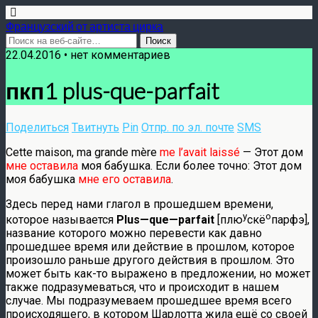
Французский от артиста цирка
22.04.2016 •
нет комментариев
пкп1 plus-que-parfait
Поделиться
Твитнуть
Pin
Отпр. по эл. почте
SMS
Cette maison, ma grande mère
me l’avait laissé
— Этот дом
мне оставила
моя бабушка. Если более точно: Этот дом
моя бабушка
мне его оставила
.
Здесь перед нами глагол в прошедшем времени,
у
о
которое называется
Plus
—
que
—
parfait
[плю
скё
парфэ],
название которого можно перевести как давно
прошедшее время или действие в прошлом, которое
произошло раньше другого действия в прошлом. Это
может быть как-то выражено в предложении, но может
также подразумеваться, что и происходит в нашем
случае. Мы подразумеваем прошедшее время всего
происходящего, в котором Шарлотта жила ещё со своей