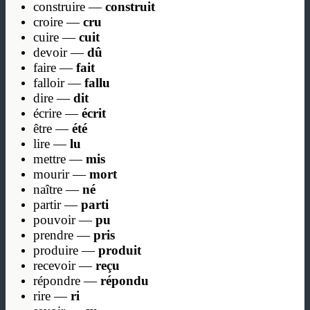
construire —
construit
croire —
cru
cuire —
cuit
devoir —
dû
faire —
fait
falloir —
fallu
dire —
dit
écrire —
écrit
être —
été
lire —
lu
mettre —
mis
mourir —
mort
naître —
né
partir —
parti
pouvoir —
pu
prendre —
pris
produire —
produit
recevoir —
reçu
répondre —
répondu
rire —
ri