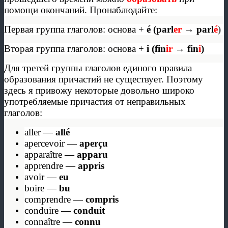
помощи окончаний. Пронаблюдайте:
Первая группа глаголов: основа +
é (parl
er
→
parl
é
)
Вторая группа глаголов: основа +
i (fin
ir
→
fin
i
)
Для третей группы глаголов единого правила
образования причастий не существует. Поэтому
здесь я привожу некоторые довольно широко
употребляемые причастия от неправильных
глаголов:
aller —
allé
apercevoir —
aperçu
apparaître —
apparu
apprendre —
appris
avoir —
eu
boire —
bu
comprendre —
compris
conduire —
conduit
connaître —
connu