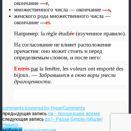
окончание
—
е
,
множественного числа — окончание
—
s
,
женского рода множественного числа —
окончание
—
es
.
Например: la règle étudié
e
(изученное правило).
На согласование не влияет расположение
причастия: оно может стоять и перед
определяемым словом, и после него:
Entrés
par
la fenêtre, les voleurs ont emporté des
bijoux. —
Забравшиеся в окно воры унесли
драгоценности.
comments powered by HyperComments
предыдущая запись
пв - прошедшее время.
следующая запись
ps1- Passé Simple (общая)
Наверх
мобильн.
компьютерная