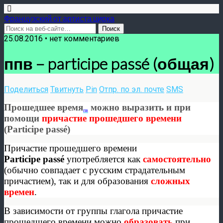
Французский от артиста цирка
25.08.2016 •
нет комментариев
ппв – participe passé (общая)
Поделиться
Твитнуть
Pin
Отпр. по эл. почте
SMS
Прошедшее время
можно выразить и при
пв
помощи
причастие прошедшего времени
(Participe passé)
Причастие прошедшего времени
Participe passé
употребляется как
самостоятельно
(обычно совпадает с русским страдательным
причастием), так и для образования
сложных
времен
.
В зависимости от группы глагола причастие
прошедшего времени можно
образовать
при