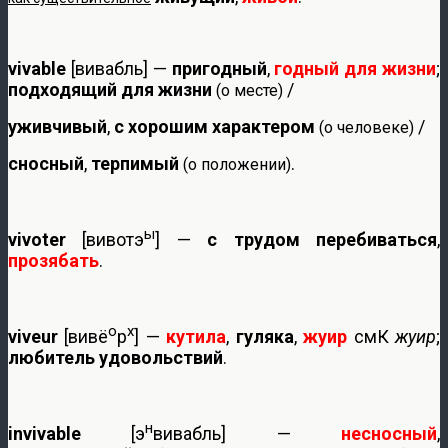
vivable
[вивабль] —
пригодный
,
годный для жизни
;
подходящий для жизни
/
(о месте)
уживчивый
,
с хорошим характером
/
(о человеке)
сносный
,
терпимый
.
(о положении)
ы
vivoter
[вивотэ
] —
с трудом перебиваться
,
прозябать
.
о
х
viveur
[вивё
р
] —
кутила
,
гуляка
,
жуир
смК
жуир
;
любитель удовольствий
.
н
invivable
[э
вивабль] —
несносный
,