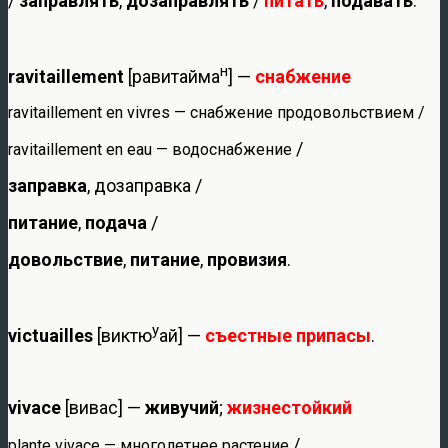
/
заправлять
,
дозаправлять
/
питать
,
подавать
.
н
ravitaillement
[равитайма
] —
снабжение
ravitaillement en vivres — снабжение продовольствием /
/
ravitaillement en eau — водоснабжение
заправка
, дозаправка /
питание
,
подача
/
довольствие
,
питание
,
провизия
.
у
victuailles
[виктю
ай] —
съестные припасы
.
vivace
[вивас] —
живучий
;
жизнестойкий
/
plante vivace — многолетнее растение