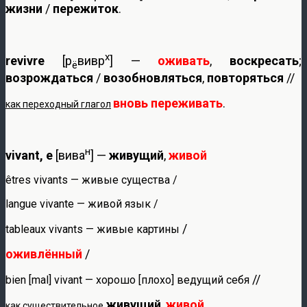
жизни
/
пережиток
.
х
revivre
[р
вивр
] —
оживать
,
воскресать
;
ё
возрождаться
/
возобновляться
,
повторяться
//
вновь переживать
.
как переходный глагол
н
vivant, e
[вива
] —
живущий
,
живой
êtres vivants — живые существа /
langue vivante — живой язык /
/
tableaux vivants — живые картины
оживлённый
/
//
bien [mal] vivant — хорошо [плохо] ведущий себя
живущий
,
живой
.
как существительное