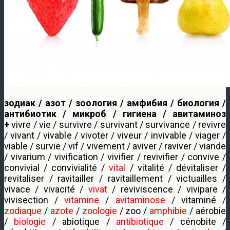
зодиак / азот / зоология / амфибия / биология /
антибиотик / микроб / гигиена / авитаминоз
+
vivre / vie / survivre / survivant / survivance / revivre
/ vivant / vivable / vivoter / viveur / invivable / viager /
viable / survie / vif / vivement / aviver / raviver / viande
/ vivarium / vivification / vivifier / revivifier / convive /
convivial / convivialité /
vital
/ vitalité / dévitaliser /
revitaliser / ravitailler / ravitaillement / victuailles /
vivace / vivacité /
vivat
/ reviviscence / vivipare /
vivisection /
vitamine
/
avitaminose
/ vitaminé /
zodiaque
/
azote
/
zoologie
/ zoo /
amphibie
/ aérobie
/
biologie
/ abiotique /
antibiotique
/ cénobite /