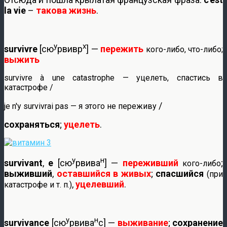
la vie
–
такова жизнь
.
у
х
survivre
[сю
рвивр
] —
пережить
кого-либо, что-либо;
выжить
survivre à une catastrophe — уцелеть, спастись в
катастрофе /
/
je n'y survivrai pas — я этого не переживу
сохраняться
;
уцелеть
.
у
н
survivant
,
e
[сю
рвива
] —
переживший
;
кого-либо
выживший
,
оставшийся в живых
;
спасшийся
(при
,
уцелевший
.
катастрофе и т. п.)
у
н
survivance
[сю
рвива
с] —
выживание
;
сохранение