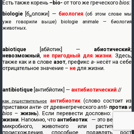
Есть также корень
–bio-
от того же греческого
bios
:
biologie
[б
оложи] —
биология
(об этом слове мы
и
уже говорили выше)
biologie animale — биология
.
животных
abiotique
[абйотик] —
абиотический
;
невозможный
,
не пригодный для жизни
. Здесь,
также как и в слове
азот
, префикс
a-
несёт на себе
отрицательное значение –
не
для жизни.
antibiotique
[антибйотик] —
антибиотический
//
антибиотик
(слово состоит из
как существительное
приставки
анти-
от древнегреческого
anti-
против
и
bios
–
жизнь
). Если перевести дословно:
против
жизни
. Напомню, что
антибиотик
— это вещество
микробного, животного или растительного
происхождения, способное подавлять рост