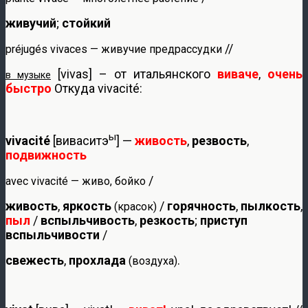
живучий
;
стойкий
//
préjugés vivaces — живучие предрассудки
[vivas] – от итальянского
виваче
,
очень
в музыке
быстро
Откуда vivacité:
ы
vivacité
[виваситэ
] —
живость
,
резвость
,
подвижность
/
avec vivacité — живо, бойко
живость
,
яркость
/
горячность
,
пылкость
,
(красок)
пыл
/
вспыльчивость
,
резкость
;
приступ
вспыльчивости
/
свежесть
,
прохлада
.
(воздуха)