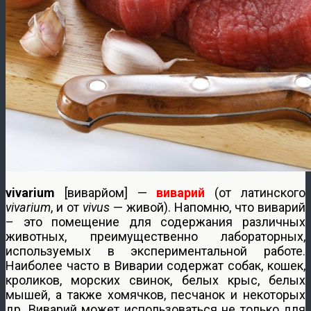
vivarium
[виварйом] —
виварий
(от латинского
vivarium
, и от
vivus
— живой). Напомню, что виварий
– это помещение для содержания различных
животных, преимущественно лабораторных,
используемых в экспериментальной работе.
Наиболее часто в Виварии содержат собак, кошек,
кроликов, морских свинок, белых крыс, белых
мышей, а также хомячков, песчанок и некоторых
др. Виварий может использоваться не только для