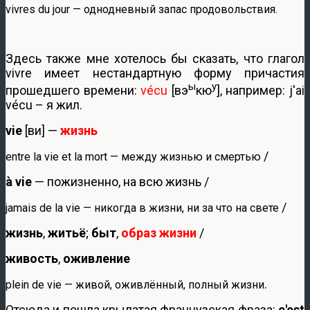
vivres du jour — однодневный запас продовольствия.
Здесь также мне хотелось бы сказать, что глагол
vivre имеет нестандартную форму причастия
ы
у
прошедшего времени:
vécu
[вэ
кю
], например: j'ai
vécu – я жил.
vie
[ви] —
жизнь
/
entre la vie et la mort — между жизнью и смертью
à vie
— пожизненно, на всю жизнь /
/
jamais de la vie — никогда в жизни, ни за что на свете
жизнь
,
житьё
;
быт
,
образ жизни
/
живость
,
оживление
.
plein de vie — живой, оживлённый, полный жизни
Отсюда и пошла крылатая французская фраза:
c'est