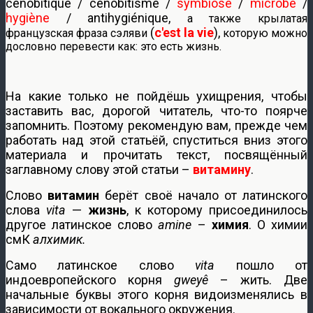
cénobitique / cénobitisme /
symbiose
/
microbe
/
hygiène
/ antihygiénique,
а также крылатая
(
c'est la vie
),
французская фраза сэляви
которую можно
дословно перевести как: это есть жизнь.
На какие только не пойдёшь ухищрения, чтобы
заставить вас, дорогой читатель, что-то поярче
запомнить. Поэтому рекомендую вам, прежде чем
работать над этой статьёй, спуститься вниз этого
материала и прочитать текст, посвящённый
заглавному слову этой статьи –
витамину
.
Слово
витамин
берёт своё начало от латинского
слова
vita
—
жизнь
, к которому присоединилось
другое латинское слово
amine
–
химия
. О химии
смК
алхимик.
Само латинское слово
vita
пошло от
индоевропейского корня
gweyê
– жить. Две
начальные буквы этого корня видоизменялись в
зависимости от вокального окружения.