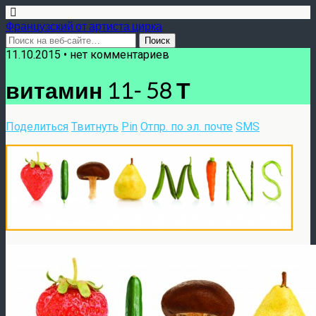
Французский от артиста цирка
11.10.2015 •
нет комментариев
витамин 11- 58 Т
Поделиться
Твитнуть
Pin
Отпр. по эл. почте
SMS