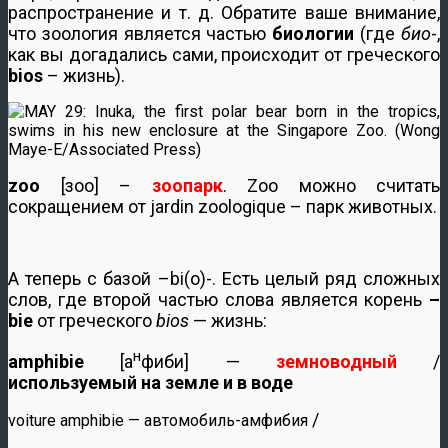
распространение и т. д. Обратите ваше внимание,
что зоология является частью
биологии
(где
био
-,
как вы догадались сами, происходит от греческого
bios
– жизнь).
zoo
[зоо] –
зоопарк
. Zoo можно считать
сокращением от jardin zoologique – парк животных.
А теперь с базой –bi(o)-. Есть целый ряд сложных
слов, где второй частью слова является корень
–
bie
от греческого
bios
— жизнь:
н
amphibie
[а
фиби] —
земноводный
/
используемый на земле и в воде
/
voiture amphibie — автомобиль-амфибия