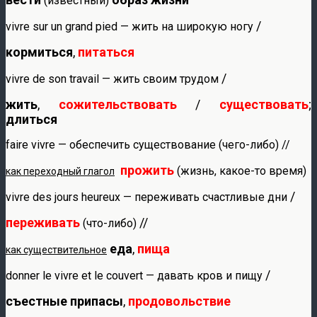
(известный)
/
vivre sur un grand pied — жить на широкую ногу
кормиться
,
питаться
/
vivre de son travail — жить своим трудом
жить
,
сожительствовать
/
существовать
;
длиться
faire vivre — обеспечить существование (чего-либо) //
прожить
(жизнь, какое-то время)
как переходный глагол
/
vivre des jours heureux — переживать счастливые дни
переживать
//
(что-либо)
еда
,
пища
как существительное
/
donner le vivre et le couvert — давать кров и пищу
съестные припасы
,
продовольствие