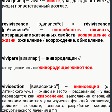
vivat
[вива] — vivat! —
виват!
, ура!, да здравствует! //
приветственный возглас.
(чаще)
reviviscence
[р
вивиса
с] =
réviviscence
н
ё
[рэ
вивиса
с] —
способность оживать
;
ы
н
возвращение жизненных свойств
;
возвращение к
жизни
;
оживление
/
возрождение
,
обновление
.
vivipare
[вивипар
] —
живородящий
//
х
живородящее животное
.
как существительное
н
vivisection
[вивисэксйо
] –
вивисекция
(от
латинского
vivus
— живой и
sectio
— рассекание) – у нас
переводится как
живосечение
, выполнение операций
на живом животном для изучения функций организма,
действия лекарств, веществ, разработки методов
хирургического лечения и т.п.