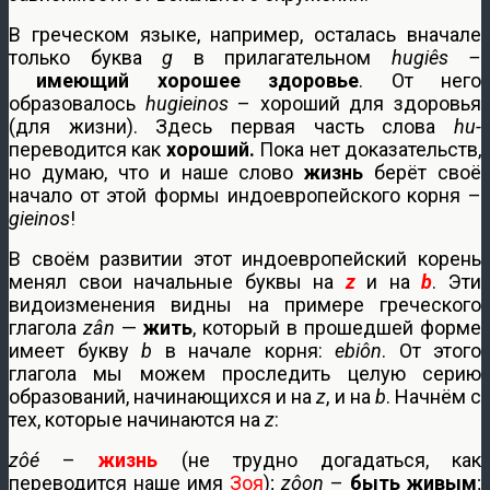
В греческом языке, например, осталась вначале
только буква
g
в прилагательном
hugiês –
имеющий хорошее здоровье
. От него
образовалось
hugieinos
– хороший для здоровья
(для жизни). Здесь первая часть слова
hu-
переводится как
хороший.
Пока нет доказательств,
но думаю, что и наше слово
жизнь
берёт своё
начало от этой формы индоевропейского корня –
gieinos
!
В своём развитии этот индоевропейский корень
менял свои начальные буквы на
z
и на
b
. Эти
видоизменения видны на примере греческого
глагола
zân
—
жить
, который в прошедшей форме
имеет букву
b
в начале корня:
ebiôn
. От этого
глагола мы можем проследить целую серию
образований, начинающихся и на
z
, и на
b
. Начнём с
тех, которые начинаются на
z
:
zôé
–
жизнь
(не трудно догадаться, как
переводится наше имя
Зоя
);
zôon
–
быть живым
;