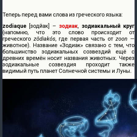
Теперь перед вами слова из греческого языка:
zodiaque
[зодйак] –
зодиак
,
зодиакальный круг
(напомню, что это слово происходит от
греческого
zōdiakós
, где первая часть от
zoon
—
животное). Название «Зодиак» связано с тем, что
большинство зодиакальных созвездий ещё с
древних времён носит названия животных. Через
зодиакальные созвездия проходит также
видимый путь планет Солнечной системы и Луны.