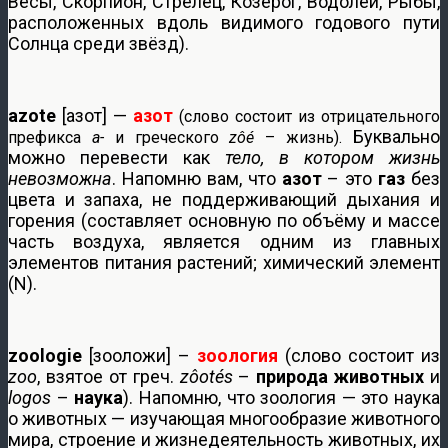
Весы, Скорпион, Стрелец, Козерог, Водолей, Рыбы,
расположенных вдоль видимого годового пути
Солнца среди звёзд).
azote
[азот] —
азот
(слово состоит из отрицательного
Буквально
префикса
a-
и греческого
zôé
– жизнь).
можно перевести как
тело, в котором жизнь
невозможна
. Напомню вам, что
азот
– это
газ
без
цвета и запаха, не поддерживающий дыхания и
горения (составляет основную по объёму и массе
часть воздуха, является одним из главных
элементов питания растений; химический элемент
(N).
zoologie
[зооложи] –
зоология
(слово состоит из
zoo
, взятое от греч.
zôotés
–
природа животных
и
logos
–
наука
). Напомню, что зоология — это наука
о животных — изучающая многообразие животного
мира, строение и жизнедеятельность животных, их