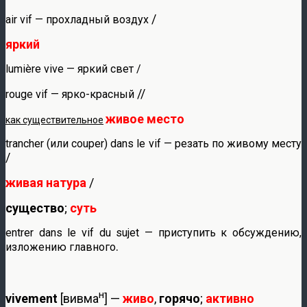
/
air vif — прохладный воздух
яркий
lumière vive — яркий свет /
//
rouge vif — ярко-красный
живое место
как существительное
trancher (или couper) dans le vif — резать по живому месту
/
живая натура
/
существо
;
суть
entrer dans le vif du sujet — приступить к обсуждению,
.
изложению главного
н
vivement
[вивма
] —
живо
,
горячо
;
активно