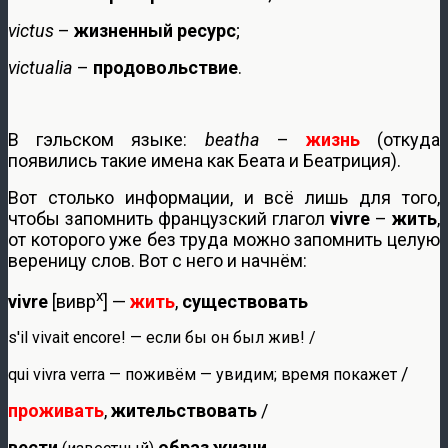
victus
–
жизненный ресурс
;
victualia
–
продовольствие
.
В гэльском языке:
beatha
–
жизнь
(откуда
появились такие имена как Беата и Беатриция).
Вот столько информации, и всё лишь для того,
чтобы запомнить французский глагол
vivre
–
жить
,
от которого уже без труда можно запомнить целую
вереницу слов. Вот с него и начнём:
х
vivre
[вивр
] —
жить
,
существовать
s'il vivait encore! — если бы он был жив! /
/
qui vivra verra — поживём — увидим; время покажет
проживать
,
жительствовать
/
вести
образ жизни