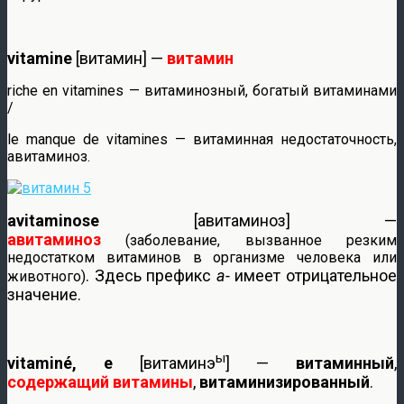
vitamine
[витамин] —
витамин
riche en vitamines — витаминозный, богатый витаминами
/
le manque de vitamines — витаминная недостаточность,
авитаминоз.
avitaminose
[авитаминоз] —
авитаминоз
(заболевание, вызванное резким
недостатком витаминов в организме человека или
. Здесь префикс
a-
имеет отрицательное
животного)
значение.
ы
vitaminé, e
[витаминэ
] —
витаминный
,
содержащий витамины
,
витаминизированный
.