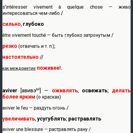
s'intéresser vivement à quelque chose — живо
/
интересоваться чем-либо
сильно
,
глубоко
/
être vivement touché — быть глубоко затронутым
резко
;
(отвечать и т. п.)
настоятельно
//
поживее!
.
как междометие
ы
aviver
[авивэ
] —
оживлять
,
освежать
;
делать
более ярким
(о красках)
/
aviver le feu — раздуть огонь
увеличивать
,
усугублять
;
растравлять
aviver une blessure — растравлять рану /