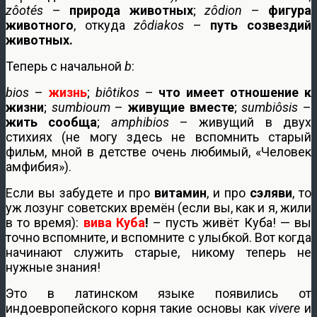
zôotés
–
природа животных
;
zôdion
–
фигура
животного
, откуда
zôdiakos
–
путь созвездий
животных.
Теперь с начальной
b
:
bios
–
жизнь
;
biôtikos
–
что имеет отношение к
жизни
;
sumbioum
–
живущие вместе
;
sumbiôsis
–
жить сообща
;
amphibios
– живущий в двух
стихиях (не могу здесь не вспомнить старый
фильм, мной в детстве очень любимый, «Человек
амфибия»).
Если вы забудете и про
витамин
, и про
сэляви
, то
уж лозунг советских времён (если вы, как и я, жили
в то время):
вива
Куба
!
– пусть живёт Куба! — вы
точно вспомните, и вспомните с улыбкой. Вот когда
начинают служить старые, никому теперь не
нужные знания!
Это в латинском языке появились от
индоевропейского корня такие основы как
vivere
и