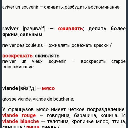
.
aviver un souvenir — оживить, разбудить воспоминание
ы
raviver
[равивэ
] —
оживлять
;
делать более
ярким
,
сильным
/
raviver des couleurs — оживлять, освежать краски
воскрешать
,
оживлять
raviver un vieux souvenir — воскресить старое
воспоминание.
н
viande
[вйа
д] —
мясо
grosse viande, viande de boucherie.
У французов мясо имеет чёткое подразделение:
viande rouge
— говядина, баранина, конина. И
viande blanche
— телятина, кроличье мясо, птица,
свинина /
пища
,
снедь
/