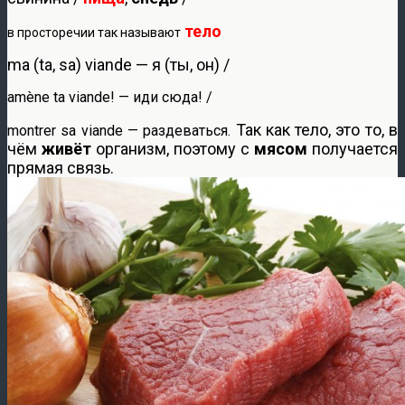
тело
в просторечии так называют
ma (ta, sa) viande — я (ты, он) /
amène ta viande! — иди сюда! /
Так как тело, это то, в
montrer sa viande — раздеваться.
чём
живёт
организм, поэтому с
мясом
получается
прямая связь.