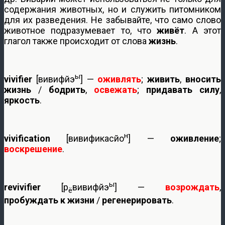
содержания животных, но и служить питомником
для их разведения. Не забывайте, что само слово
животное подразумевает то, что
живёт
. А этот
глагол также происходит от слова
жизнь
.
ы
vivifier
[вивифйэ
] —
оживлять
;
живить
,
вносить
жизнь
/
бодрить
,
освежать
;
придавать
силу
,
яркость
.
н
vivification
[вивификасйо
] —
оживление
;
воскрешение
.
ы
revivifier
[р
вивифйэ
] —
возрождать
,
ё
пробуждать к жизни
/
регенерировать
.