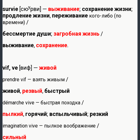
у
survie
[сю
рви] —
выживание
;
сохранение жизни
;
продление жизни
,
переживание
кого-либо (по
/
времени)
бессмертие души
;
загробная жизнь
/
выживание
,
сохранение
.
vif, ve
[виф] —
живой
/
prendre vif — взять живым
живой
,
резвый
,
быстрый
/
démarche vive — быстрая походка
пылкий
,
горячий
;
вспыльчивый
;
резкий
/
imagination vive — пылкое воображение
сильный