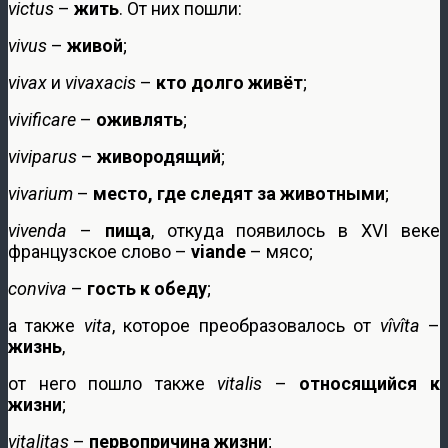
victus
–
жить
. От них пошли:
vivus
–
живой
;
vivax
и
vivaxacis
–
кто долго живёт
;
vivificare
–
оживлять
;
viviparus
–
живородящий
;
vivarium
–
место, где следят за животными
;
vivenda
–
пища
, откуда появилось в XVI веке
французское слово –
viande
– мясо;
conviva
–
гость к обеду
;
а также
vita
, которое преобразовалось от
vîvîta
–
жизнь
,
от него пошло также
vitalis
–
относящийся к
жизни
;
vitalitas
–
первопричина жизни
;