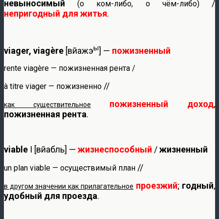
невыносимый
/
(о ком-либо, о чём-либо)
непригодный для житья
.
ы
viager, viagère
[вйажэ
] —
пожизненный
rente viagère — пожизненная рента /
//
à titre viager — пожизненно
пожизненный доход
,
как существительное
пожизненная рента
.
viable
I [вйабль] —
жизнеспособный
/
жизненный
//
un plan viable — осуществимый план
проезжий
;
годный
,
в другом значении как прилагательное
удобный для проезда
.