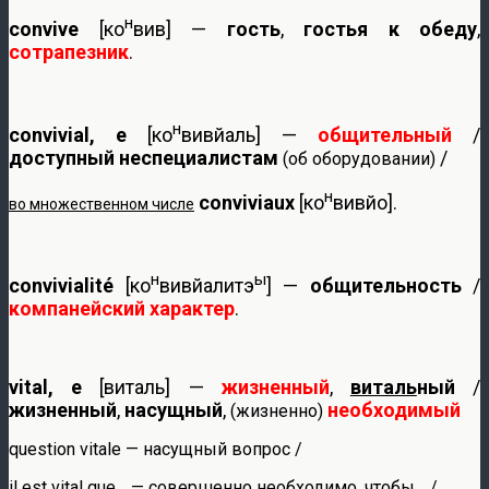
н
convive
[ко
вив] —
гость
,
гостья к обеду
,
сотрапезник
.
н
convivial, e
[ко
вивйаль] —
общительный
/
доступный неспециалистам
/
(об оборудовании)
н
conviviaux
[ко
вивйо].
во множественном числе
н
ы
convivialité
[ко
вивйалитэ
] —
общительность
/
компанейский характер
.
vital, e
[виталь] —
жизненный
,
виталь
ный
/
жизненный
,
насущный
,
необходимый
(жизненно)
question vitale — насущный вопрос /
il est vital que… — совершенно необходимо, чтобы… /