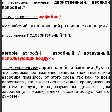
двойственный
,
двоякой
в переносном значении
природы
//
амфибия
/
как существительное
рабочий, выполняющий различные операции /
арго
подозрительный тип.
в просторечии
aérobie
[аэ
роби] —
аэробный
/
воздушный
,
ы
использующий воздух
//
аэроб
, аэробная бактерия.
Думаю,
как существительное
что современное название танцевальной гимнастики
аэробика
появилось от этого слова, так как, по всей
вероятности, эта гимнастика изначально проводилась на
свежем воздухе, и подразумевала: двигаться для
здоровья (для жизни), вдыхая свежий воздух. Как вы
думаете?