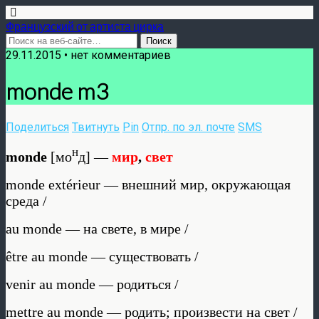
Французский от артиста цирка
29.11.2015 •
нет комментариев
monde m3
Поделиться
Твитнуть
Pin
Отпр. по эл. почте
SMS
н
monde
[мо
д] —
мир
,
свет
monde extérieur — внешний мир, окружающая
среда /
au monde — на свете, в мире /
être au monde — существовать /
venir au monde — родиться /
mettre au monde — родить; произвести на свет /