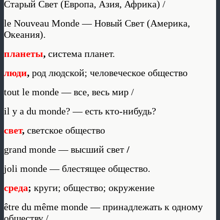
Старый Свет (Европа, Азия, Африка) /
le Nouveau Monde — Новый Свет (Америка,
Океания).
планеты
,
система планет.
люди
,
род людской; человеческое общество
tout le monde — все, весь мир /
il y a du monde? — есть кто-нибудь?
свет
,
светское общество
grand monde — высший свет
/
joli monde — блестящее общество.
среда
;
круги; общество; окружение
être du même monde — принадлежать к одному
обществу /