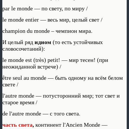
par le monde — по свету, по миру /
le monde entier — весь мир, целый свет /
champion du monde – чемпион мира.
И целый ряд
идиом
(то есть устойчивых
словосочетаний):
le monde est (très) petit! — мир тесен! (при
неожиданной встрече) /
être seul au monde — быть одному на всём белом
свете /
l'autre monde — потусторонний мир; тот свет и
старое время /
de l'autre monde — с того света.
часть света
,
континент l'Ancien Monde —