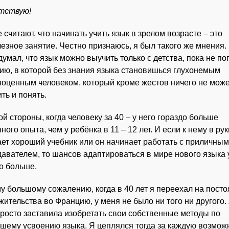
тствую!
 считают, что начинать учить язык в зрелом возрасте – это
езное занятие. Честно признаюсь, я был такого же мнения.
думал, что язык можно выучить только с детства, пока не по
ию, в которой без знания языка становишься глухонемым
оценным человеком, который кроме жестов ничего не може
ть и понять.
ой стороны, когда человеку за 40 – у него гораздо больше
ного опыта, чем у ребёнка в 11 – 12 лет. И если к нему в рук
ет хороший учебник или он начинает работать с приличным
авателем, то шансов адаптироваться в мире нового языка 
о больше.
у большому сожалению, когда в 40 лет я переехал на пост
жительства во Францию, у меня не было ни того ни другого.
росто заставила изобретать свои собственные методы по
шему усвоению языка. Я цеплялся тогда за каждую возмож