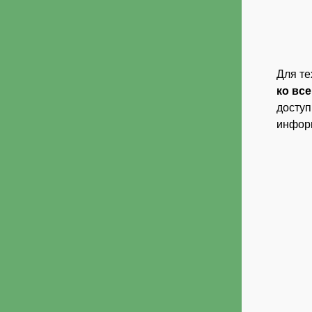
Для те
ко вс
доступ
инфор