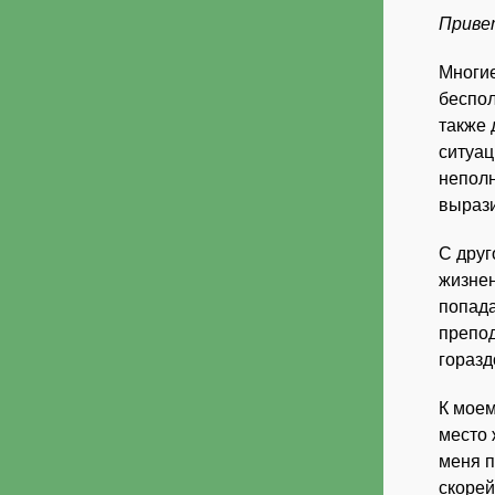
Приве
Многие
беспол
также 
ситуац
неполн
вырази
С друг
жизнен
попада
препод
горазд
К моем
место 
меня п
скорей