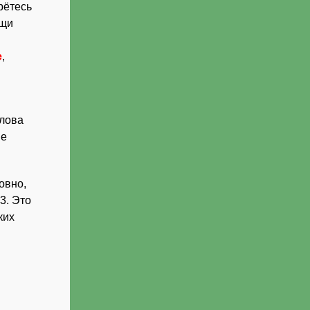
рётесь
ощи
е
,
слова
ие
овно,
3. Это
ких