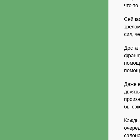
что-то
Сейчас
зрелом
сил, ч
Доста
францу
помощ
помощн
Даже е
двуязы
произн
бы сэк
Каждый
очеред
салона