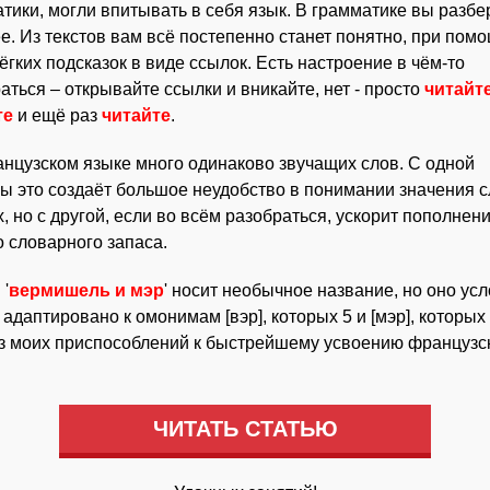
тики, могли впитывать в себя язык. В грамматике вы разбе
е. Из текстов вам всё постепенно станет понятно, при пом
ёгких подсказок в виде ссылок. Есть настроение в чём-то
аться – открывайте ссылки и вникайте, нет - просто
читайт
те
и ещё раз
читайте
.
нцузском языке много одинаково звучащих слов. С одной
ы это создаёт большое неудобство в понимании значения 
х, но с другой, если во всём разобраться, ускорит пополнен
 словарного запаса.
 '
вермишель и мэр
' носит необычное название, но оно усл
к адаптировано к омонимам [вэр], которых 5 и [мэр], которых 
з моих приспособлений к быстрейшему усвоению французс
ЧИТАТЬ СТАТЬЮ