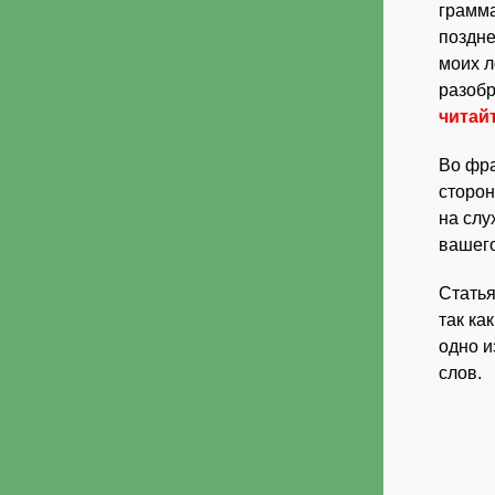
грамма
поздне
моих л
разобр
читай
Во фра
сторон
на слу
вашего
Статья
так ка
одно и
слов.