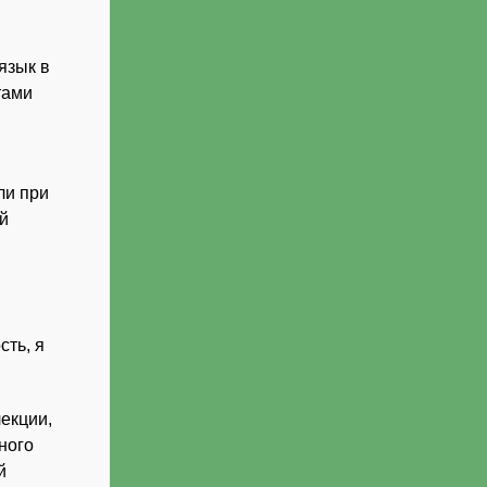
 язык в
тами
ли при
й
сть, я
лекции,
ного
й