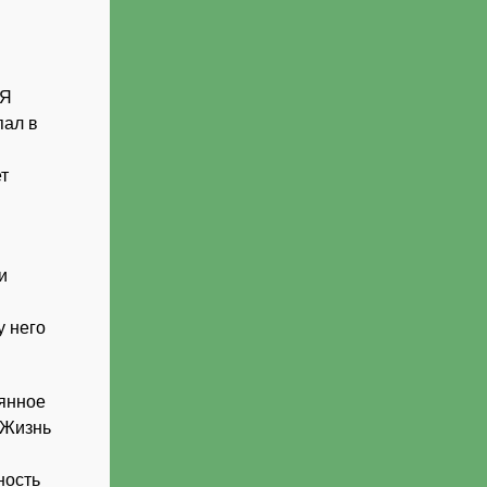
 Я
пал в
т
и
у него
оянное
 Жизнь
ность