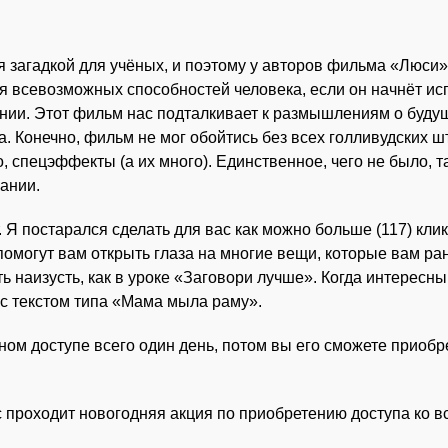
я загадкой для учёных, и поэтому у авторов фильма «Люси
 всевозможных способностей человека, если он начнёт исп
ии. Этот фильм нас подталкивает к размышлениям о будущ
ка. Конечно, фильм не мог обойтись без всех голливудских 
, спецэффекты (а их много). Единственное, чего не было, так
ании.
. Я постарался сделать для вас как можно больше (117) кл
и помогут вам открыть глаза на многие вещи, которые вам р
ь наизусть, как в уроке «Заговори лучше». Когда интересный
 с текстом типа «Мама мыла раму».
ом доступе всего один день, потом вы его сможете приобр
с проходит новогодняя акция по приобретению доступа ко 