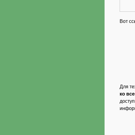
Вот сс
Для те
ко вс
доступ
инфор