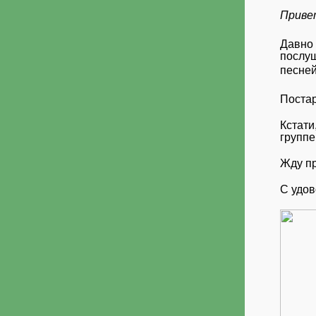
Приве
Давно 
послу
песне
Постар
Кстати
группе
Жду пр
С удов