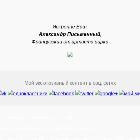
Искренне Ваш,
Александр Письменный,
Французский от артиста цирка
Мой эксклюзивный контент в соц. сетях
, Французский от артиста цирка,
metod2014.ru
14.ru
, адрес: 69, Rue de la Chapelle, Париж, Франция
то письмо, потому что подписались на получение рассылки. Если вы больше 