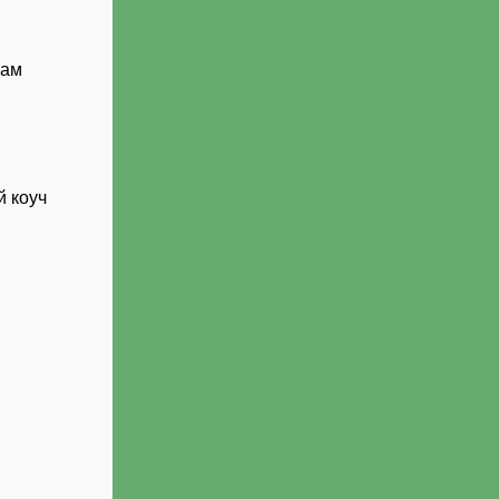
вам
й коуч