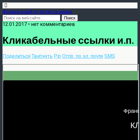
Французский от артиста цирка
12.01.2017 •
нет комментариев
Кликабельные ссылки и.п.
Поделиться
Твитнуть
Pin
Отпр. по эл. почте
SMS