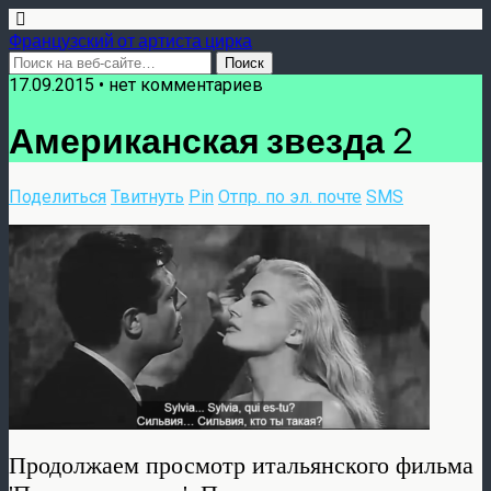
Французский от артиста цирка
17.09.2015 •
нет комментариев
Американская звезда 2
Поделиться
Твитнуть
Pin
Отпр. по эл. почте
SMS
Продолжаем просмотр итальянского фильма