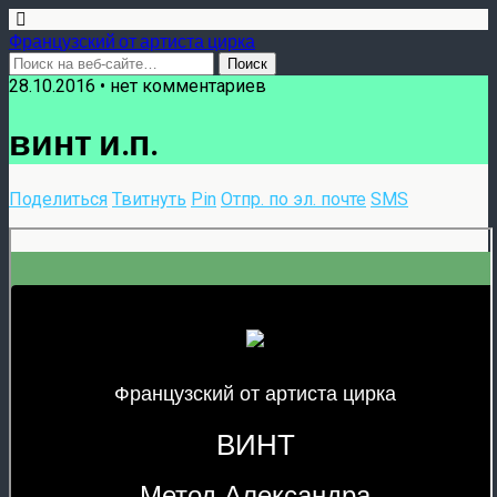
Французский от артиста цирка
28.10.2016 •
нет комментариев
винт и.п.
Поделиться
Твитнуть
Pin
Отпр. по эл. почте
SMS