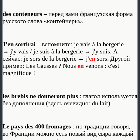
des conteneurs
– перед вами французская форма
русского слова «контейнеры».
J'en sortirai
– вспомните: je vais à la bergerie
→ j'y vais / je suis à la bergerie → j'y suis. А
сейчас: je sors de la bergerie → j'
en
sors. Другой
пример: Les Causses ? Nous
en
venons : c'est
magnifique !
les brebis ne donneront plus
: глагол используется
без дополнения (здесь очевидно: du lait).
Le pays des 400 fromages
: по традиции говоря,
во Франции можно есть новый вид сыра каждый