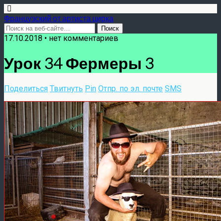
Французский от артиста цирка
17.10.2018 •
нет комментариев
Урок 34 Фермеры 3
Поделиться
Твитнуть
Pin
Отпр. по эл. почте
SMS