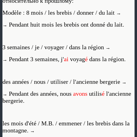
относительно к прошлому:
Modèle : 8 mois / les brebis / donner / du lait
→
Pendant huit mois les brebis ont donné du lait.
→
3 semaines / je / voyager / dans la région
→
Pendant 3 semaines, j'
ai
voyag
é
dans la région.
→
des années / nous / utiliser / l'ancienne bergerie
→
Pendant des années, nous
avons
utilis
é
l'ancienne
→
bergerie.
les mois d'été / M.B. / emmener / les brebis dans la
montagne.
→