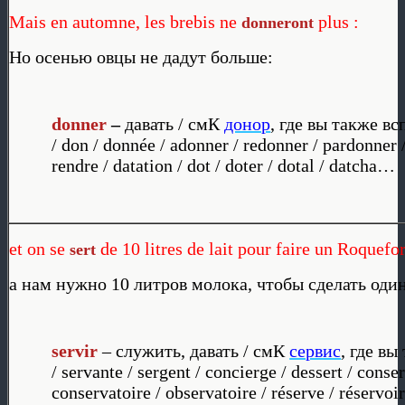
Mais en automne, les brebis ne
plus :
donneront
Но осенью овцы не дадут больше:
donner
–
давать / смК
донор
, где вы также вс
/ don / donnée / adonner / redonner / pardonner
rendre / datation / dot / doter / dotal / datcha…
et on se
de 10 litres de lait pour faire un Roquefor
sert
а нам нужно 10 литров молока, чтобы сделать оди
servir
– служить, давать / смК
сервис
, где вы
/ servante / sergent / concierge / dessert / conse
conservatoire / observatoire / réserve / réservoir 