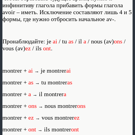
инфинитиву глагола прибавить формы глагола
avoir – иметь. Исключение составляют лишь 4 и 5
формы, где нужно отбросить начальное av-.
Пронаблюдайте: je
ai
/ tu
as
/ il
a
/ nous (av)
ons
/
vous (av)
ez
/ ils
ont
.
montrer +
ai
je montrer
ai
→
montrer +
as
tu montrer
as
→
montrer +
a
il montrer
a
→
montrer +
ons
nous montrer
ons
→
montrer +
ez
vous montrer
ez
→
montrer +
ont
ils montrer
ont
→