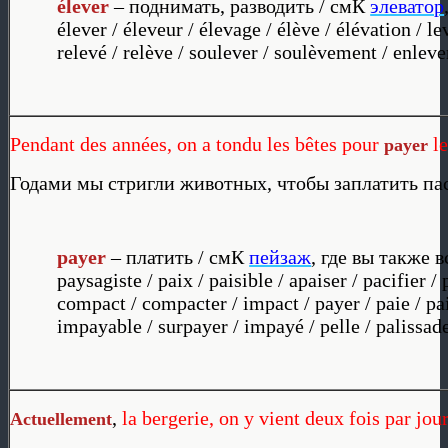
é
lever
– поднимать, разводить / смК
элеватор
élever / éleveur / élevage / élève / élévation / lev
relevé / relève / soulever / soulèvement / enlev
Pendant des années, on a tondu les bêtes pour
l
payer
Годами мы стригли животных, чтобы заплатить па
payer
– платить / смК
пейзаж
, где вы также в
paysagiste / paix / paisible / apaiser / pacifier / 
compact / compacter / impact / payer / paie / pa
impayable / surpayer / impayé / pelle / palissad
,
la bergerie, on y vient deux fois par jour
Actuellement