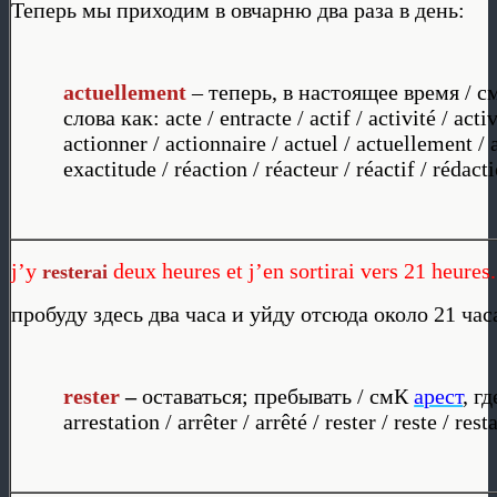
Теперь мы приходим в овчарню два раза в день:
actuellement
– теперь, в настоящее время / 
слова как: acte / entracte / actif / activité / acti
actionner / actionnaire / actuel / actuellement / 
exactitude / réaction / réacteur / réactif / rédac
j’y
deux heures et j’en sortirai vers 21 heures.
resterai
пробуду здесь два часа и уйду отсюда около 21 час
rester
–
оставаться; пребывать / смК
арест
, г
arrestation / arrêter / arrêté / rester / reste / rest